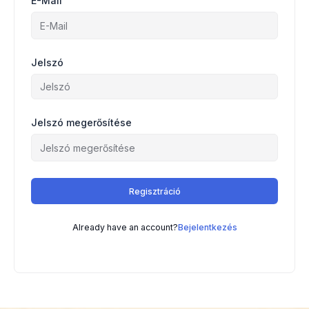
E-Mail
Jelszó
Jelszó megerősítése
Regisztráció
Already have an account?
Bejelentkezés