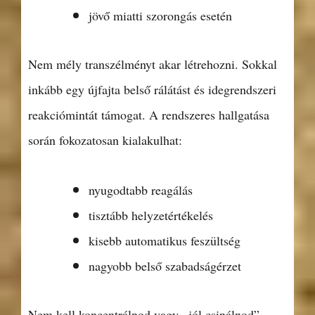
jövő miatti szorongás esetén
Nem mély transzélményt akar létrehozni. Sokkal
inkább egy újfajta belső rálátást és idegrendszeri
reakciómintát támogat. A rendszeres hallgatása
során fokozatosan kialakulhat:
nyugodtabb reagálás
tisztább helyzetértékelés
kisebb automatikus feszültség
nagyobb belső szabadságérzet
Nem kell koncentrálnod vagy „jól csinálnod”.