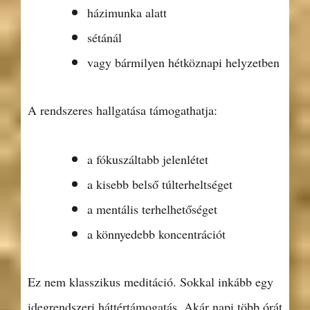
házimunka alatt
sétánál
vagy bármilyen hétköznapi helyzetben
A rendszeres hallgatása támogathatja:
a fókuszáltabb jelenlétet
a kisebb belső túlterheltséget
a mentális terhelhetőséget
a könnyedebb koncentrációt
Ez nem klasszikus meditáció. Sokkal inkább egy
idegrendszeri háttértámogatás. Akár napi több órát