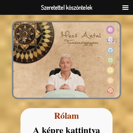
Skip
Szeretettel köszöntelek
to
content
Rólam
A képre kattintva