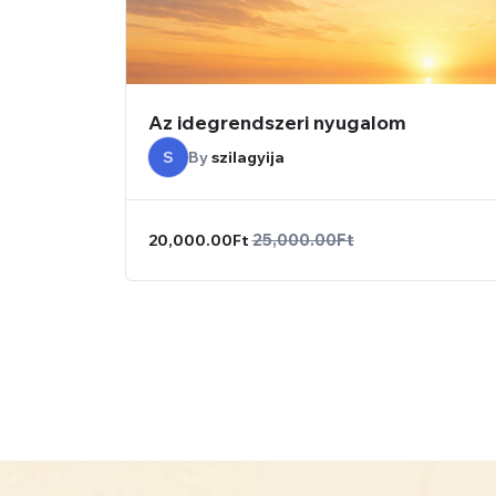
Az idegrendszeri nyugalom
S
By
szilagyija
25,000.00Ft
20,000.00Ft