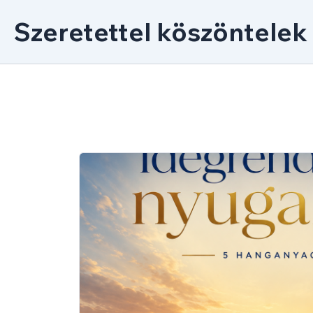
Skip
Szeretettel köszöntelek
to
content