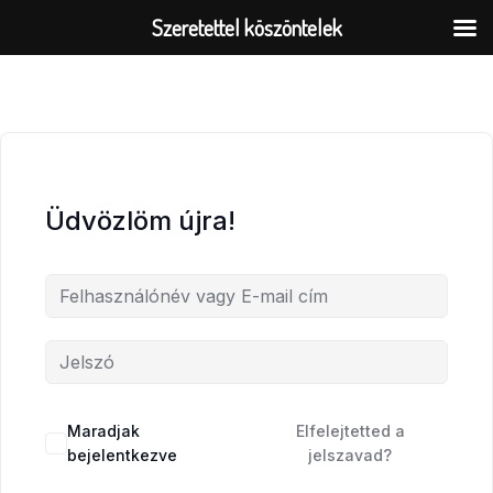
Skip
Szeretettel köszöntelek
to
content
Üdvözlöm újra!
Maradjak
Elfelejtetted a
bejelentkezve
jelszavad?