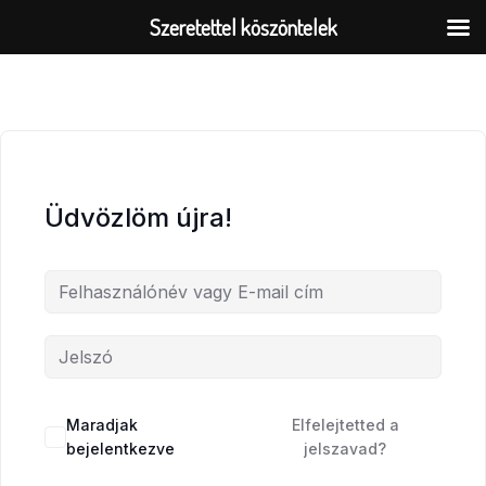
Skip
Szeretettel köszöntelek
to
content
Üdvözlöm újra!
Maradjak
Elfelejtetted a
bejelentkezve
jelszavad?