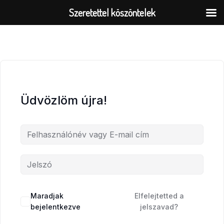
Skip
Szeretettel köszöntelek
to
content
Üdvözlöm újra!
Maradjak
Elfelejtetted a
bejelentkezve
jelszavad?